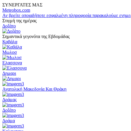
ΣΥΝΕΡΓΑΤΕΣ ΜΑΣ
Meteobox.com
Αν βρείτε οποιαδήποτε εσφαλμένη πληροφορία παρακαλούμε ενημε
Στιγμή της ημέρας
Δοξάτο
Σημαντικά γεγονότα της Εβδομάδας
Καβάλα
Μωλοσ
Ελασσονα
Δημαρι
Ανατολική Μακεδονία Και Θράκη
Δράμας
Δοξάτο
Δράμα