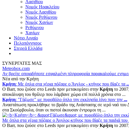
Λασιθίου
Νομός Ηρακλείου
Νομός Λασιθίου
Νομός Ρεθύμνου
Νομός Χανίων
Ρεθύμνου
Χανίων
Νότιο Αιγαίο
Πελοπόννησος
Στερεά Ελλάδα
ΣΥΝΕΡΓΑΤΕΣ ΜΑΣ
Meteobox.com
Αν βρείτε οποιαδήποτε εσφαλμένη πληροφορία παρακαλούμε ενημε
Νέα από την Κρήτη
Κρήτη
: Με όπλα στα χέρια πόζαρε ο Άγγλος - κτήνος που βίαζε τα
..
Ο Barr, που ζούσε στο Leeds πριν μετακομίσει στην
Κρήτη
το 2007,
αποκάλυψη του θρίλερ που λάμβανε χώρα επί πολλά χρόνια στο ...
Κρήτη
: "Γάζωσε" με πυροβόλο όπλο την εκκλησία λίγο πριν την
...
Αναστάτωση προκλήθηκε το βράδυ της Ανάστασης σε ιερό ναό του Δ
στα Σκούρβουλα, όταν οι πιστοί άκουσαν έντρομοι τη ...
Με όπλα στα χέρια πόζαρε ο Άγγλος-κτήνος που βίαζε τα παιδιά του
Ο Barr, που ζούσε στο Leeds πριν μετακομίσει στην
Κρήτη
το 2007,