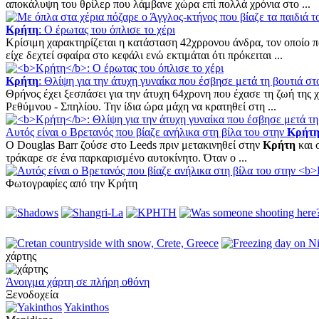
αποκάλυψη του θρίλερ που λάμβανε χώρα επί πολλά χρόνια στο ...
Κρήτη
: Ο έρωτας του όπλισε το χέρι
Κρίσιμη χαρακτηρίζεται η κατάσταση 42χρρονου άνδρα, τον οποίο 
είχε δεχτεί σφαίρα στο κεφάλι ενώ εκτιμάται ότι πρόκειται ...
Κρήτη
: Θλίψη για την άτυχη γυναίκα που έσβησε μετά τη βουτιά σ
Θρήνος έχει ξεσπάσει για την άτυχη 64χρονη που έχασε τη ζωή της
Ρεθύμνου - Σπηλίου. Την ίδια ώρα μάχη να κρατηθεί στη ...
Αυτός είναι ο Βρετανός που βίαζε ανήλικα στη βίλα του στην
Κρήτ
Ο Douglas Barr ζούσε στο Leeds πριν μετακινηθεί στην
Κρήτη
και 
τράκαρε σε ένα παρκαρισμένο αυτοκίνητο. Όταν ο ...
Φωτογραφίες από την Κρήτη
χάρτης
Άνοιγμα χάρτη σε πλήρη οθόνη
Ξενοδοχεία
Yakinthos