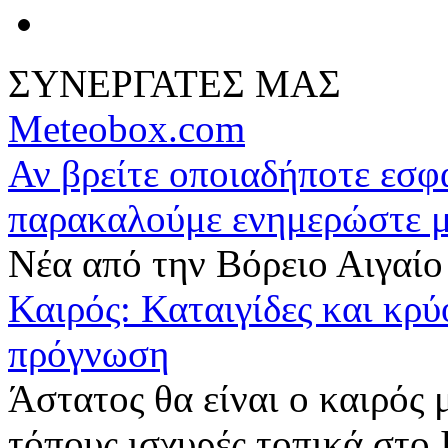
ΣΥΝΕΡΓΑΤΕΣ ΜΑΣ
Meteobox.com
Αν βρείτε οποιαδήποτε εσ
παρακαλούμε ενημερώστε 
Νέα από την Βόρειο Αιγαίο
Καιρός: Καταιγίδες και κρύ
πρόγνωση
Άστατος θα είναι ο καιρός μ
τόπους ισχυρές τοπικά στο 