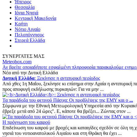
Ήπειρος
Θεσσαλία
Ιόνια Νησιά
Κεντρική Μακεδονία
Κρήτη
Νότιο Αιγαίο
Πελοπόννησος
Στερεά Ελλάδα
ΣΥΝΕΡΓΑΤΕΣ ΜΑΣ
Meteobox.com
Αν βρείτε οποιαδήποτε εσφαλμένη πληροφορία παρακαλούμε ενημε
Νέα από την Δυτική Ελλάδα
Δυτική Ελλάδα
: Ξεκίνησε η αντιπυρική περίοδος
Από χθες 1η Μαΐου, ξεκίνησε κι επίσημα στην Αχαία η αντιπυρικ
προς αποφυγή εκδήλωσης πυρκαγιών: Για να μην ...
Τα παράδοξα του φετινού Πάσχα: Οι προβλέψεις της ΕΜΥ και ο
...
Σύμφωνα με την Εθνική Μετεωρολογική Υπηρεσία από την Κυριακ
έβρεξε μετά από 24 ώρες". Ε, κάποτε θα βρέξει... Ζώντας στον ...
Η πρόγνωση του καιρού
Επιδείνωση του καιρού με βροχές και καταιγίδες σχεδόν σε όλη τη 
νησιά του νοτιοανατολικού Αιγαίου και στη Θράκη θα έχει ...