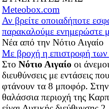
Meteobox.com
Αν βρείτε οποιαδήποτε εσ
παρακαλούμε ενημερώστε 
Νέα από την Νότιο Αιγαίο
Με βροχή η επιστροφή των
Στο
Νότιο Αιγαίο
οι άνεμο
διευθύνσεις με εντάσεις π
φτάνουν τα 8 μποφόρ. Στην
θαλάσσια περιοχή της Καρπ
είναι Δυτικής διεύθυνσης 2 .