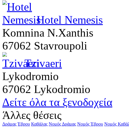
Hotel Nemesis
Komnina N.Xanthis
67062 Stavroupoli
Tzivaeri
Lykodromio
67062 Lykodromio
Δείτε όλα τα ξενοδοχεία
Άλλες θέσεις
Δράμας
Έβρου
Καβάλας
Νομός Δράμας
Νομός Έβρου
Νομός Καβά