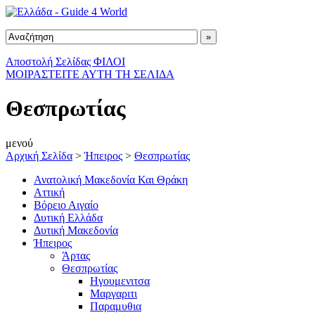
Αποστολή Σελίδας ΦΙΛΟΙ
ΜΟΙΡΑΣΤΕΙΤΕ ΑΥΤΗ ΤΗ ΣΕΛΙΔΑ
Θεσπρωτίας
μενού
Αρχική Σελίδα
>
Ήπειρος
>
Θεσπρωτίας
Ανατολική Μακεδονία Και Θράκη
Αττική
Βόρειο Αιγαίο
Δυτική Ελλάδα
Δυτική Μακεδονία
Ήπειρος
Άρτας
Θεσπρωτίας
Ηγουμενιτσα
Μαργαριτι
Παραμυθια