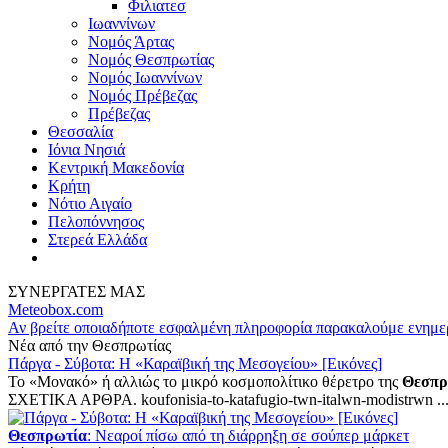
Φιλιατεσ
Ιωαννίνων
Νομός Άρτας
Νομός Θεσπρωτίας
Νομός Ιωαννίνων
Νομός Πρέβεζας
Πρέβεζας
Θεσσαλία
Ιόνια Νησιά
Κεντρική Μακεδονία
Κρήτη
Νότιο Αιγαίο
Πελοπόννησος
Στερεά Ελλάδα
ΣΥΝΕΡΓΑΤΕΣ ΜΑΣ
Meteobox.com
Αν βρείτε οποιαδήποτε εσφαλμένη πληροφορία παρακαλούμε ενημε
Νέα από την Θεσπρωτίας
Πάργα - Σύβοτα: Η «Καραϊβική της Μεσογείου» [Εικόνες]
Το «Μονακό» ή αλλιώς το μικρό κοσμοπολίτικο θέρετρο της
Θεσπρ
ΣΧΕΤΙΚΑ ΑΡΘΡΑ. koufonisia-to-katafugio-twn-italwn-modistrwn ..
Θεσπρωτία
: Νεαροί πίσω από τη διάρρηξη σε σούπερ μάρκετ