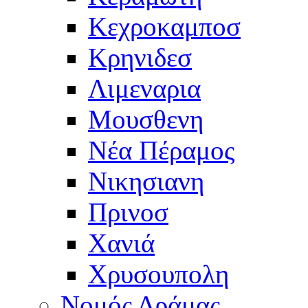
Κεχροκαμποσ
Κρηνιδεσ
Λιμεναρια
Μουσθενη
Νέα Πέραμος
Νικησιανη
Πρινοσ
Χανιά
Χρυσουπολη
Νομός Δράμας