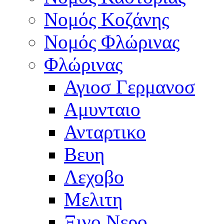
Νομός Κοζάνης
Νομός Φλώρινας
Φλώρινας
Αγιοσ Γερμανοσ
Αμυνταιο
Ανταρτικο
Βευη
Λεχοβο
Μελιτη
Ξινο Νερο