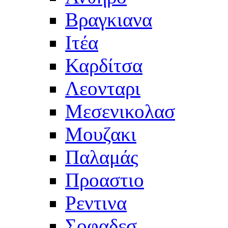
Βραγκιανα
Ιτέα
Καρδίτσα
Λεονταρι
Μεσενικολασ
Μουζακι
Παλαμάς
Προαστιο
Ρεντινα
Σοφαδεσ