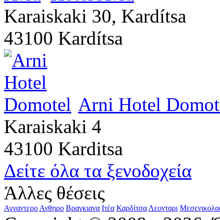
Karaiskaki 30, Kardítsa
43100 Kardítsa
Arni Hotel Domot
Karaiskaki 4
43100 Karditsa
Δείτε όλα τα ξενοδοχεία
Άλλες θέσεις
Αγναντερο
Ανθηρο
Βραγκιανα
Ιτέα
Καρδίτσα
Λεονταρι
Μεσενικολα