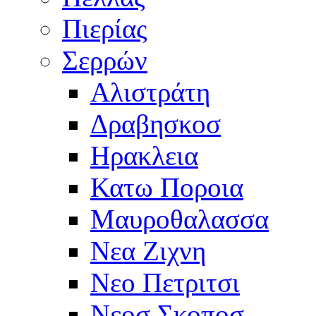
Πιερίας
Σερρών
Αλιστράτη
Δραβησκοσ
Ηρακλεια
Κατω Ποροια
Μαυροθαλασσα
Νεα Ζιχνη
Νεο Πετριτσι
Νεοσ Σκοποσ