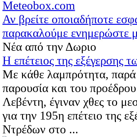
Meteobox.com
Αν βρείτε οποιαδήποτε εσ
παρακαλούμε ενημερώστε 
Νέα από την Δωριο
Η επέτειος της εξέγερσης 
Με κάθε λαμπρότητα, παρά 
παρουσία και του προέδρο
Λεβέντη, έγιναν χθες το με
για την 195η επέτειο της ε
Ντρέδων στο ...