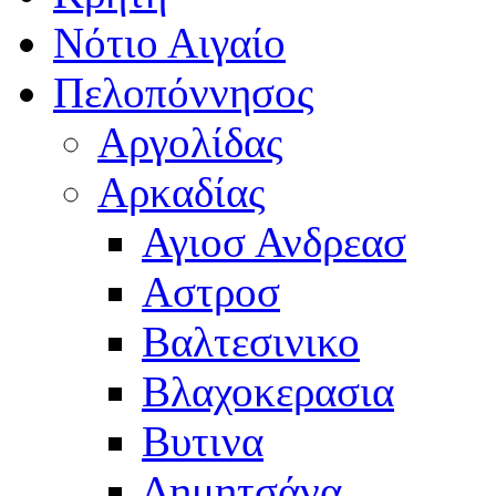
Νότιο Αιγαίο
Πελοπόννησος
Αργολίδας
Αρκαδίας
Αγιοσ Ανδρεασ
Αστροσ
Βαλτεσινικο
Βλαχοκερασια
Βυτινα
Δημητσάνα