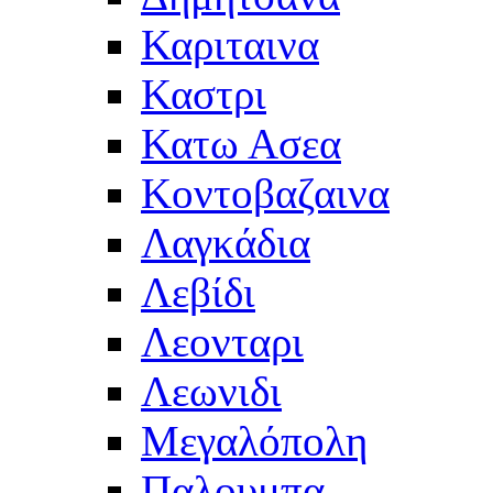
Καριταινα
Καστρι
Κατω Ασεα
Κοντοβαζαινα
Λαγκάδια
Λεβίδι
Λεονταρι
Λεωνιδι
Μεγαλόπολη
Παλουμπα