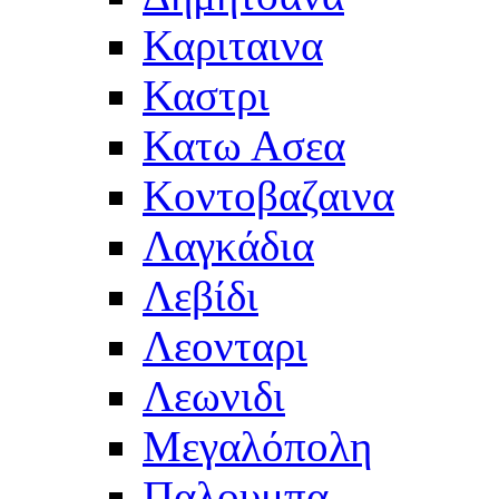
Καριταινα
Καστρι
Κατω Ασεα
Κοντοβαζαινα
Λαγκάδια
Λεβίδι
Λεονταρι
Λεωνιδι
Μεγαλόπολη
Παλουμπα