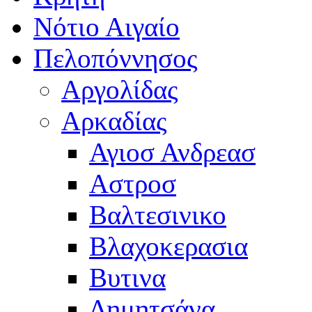
Νότιο Αιγαίο
Πελοπόννησος
Αργολίδας
Αρκαδίας
Αγιοσ Ανδρεασ
Αστροσ
Βαλτεσινικο
Βλαχοκερασια
Βυτινα
Δημητσάνα