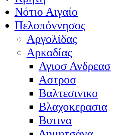
Νότιο Αιγαίο
Πελοπόννησος
Αργολίδας
Αρκαδίας
Αγιοσ Ανδρεασ
Αστροσ
Βαλτεσινικο
Βλαχοκερασια
Βυτινα
Δημητσάνα