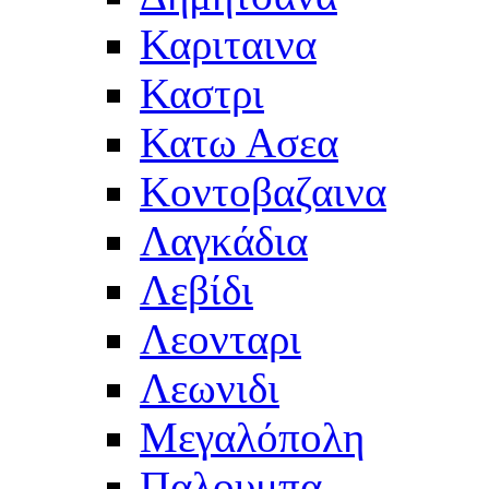
Καριταινα
Καστρι
Κατω Ασεα
Κοντοβαζαινα
Λαγκάδια
Λεβίδι
Λεονταρι
Λεωνιδι
Μεγαλόπολη
Παλουμπα