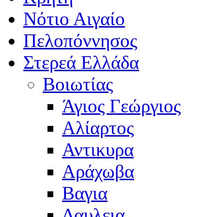
Νότιο Αιγαίο
Πελοπόννησος
Στερεά Ελλάδα
Βοιωτίας
Άγιος Γεώργιος
Αλίαρτος
Αντικυρα
Αράχωβα
Βαγια
Δαυλεια