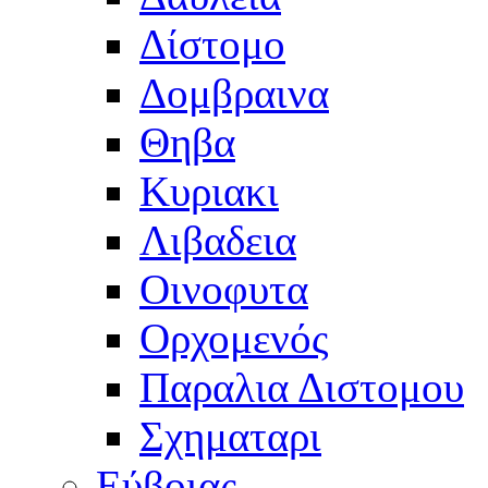
Δίστομο
Δομβραινα
Θηβα
Κυριακι
Λιβαδεια
Οινοφυτα
Ορχομενός
Παραλια Διστομου
Σχηματαρι
Εύβοιας