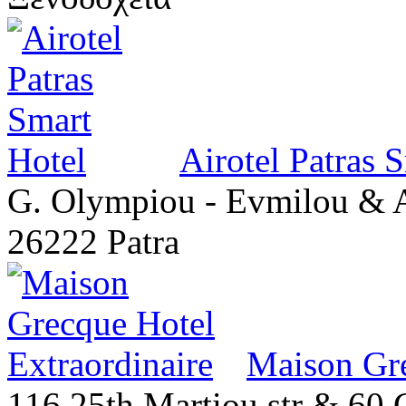
Airotel Patras 
G. Olympiou - Evmilou & 
26222 Patra
Maison Gre
116 25th Martiou str & 60 G