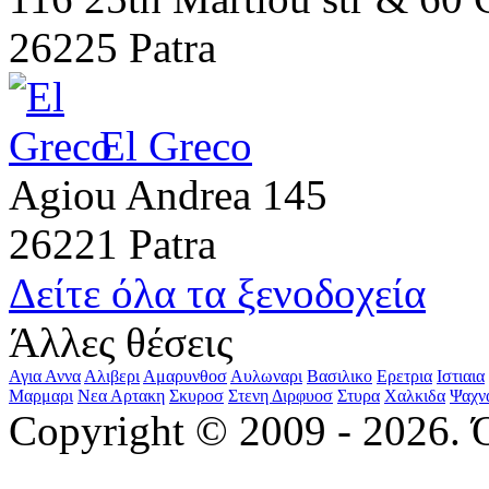
26225 Patra
El Greco
Agiou Andrea 145
26221 Patra
Δείτε όλα τα ξενοδοχεία
Άλλες θέσεις
Αγια Αννα
Αλιβερι
Αμαρυνθοσ
Αυλωναρι
Βασιλικο
Ερετρια
Ιστιαια
Μαρμαρι
Νεα Αρτακη
Σκυροσ
Στενη Διρφυοσ
Στυρα
Χαλκιδα
Ψαχν
Copyright © 2009 - 2026. 