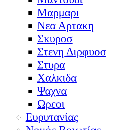
Μαρμαρι
Νεα Αρτακη
Σκυροσ
Στενη Διρφυοσ
Στυρα
Χαλκιδα
Ψαχνα
Ωρεοι
Ευρυτανίας
Νομός Βοιωτίας