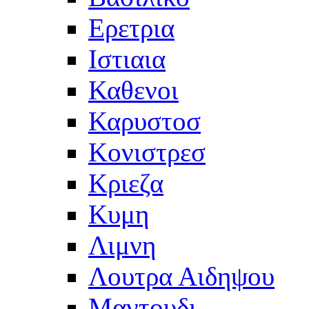
Ερετρια
Ιστιαια
Καθενοι
Καρυστοσ
Κονιστρεσ
Κριεζα
Κυμη
Λιμνη
Λουτρα Αιδηψου
Μαντουδι