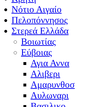
Νότιο Αιγαίο
Πελοπόννησος
Στερεά Ελλάδα
Βοιωτίας
Εύβοιας
Αγια Αννα
Αλιβερι
Αμαρυνθοσ
Αυλωναρι
Βασιλικο