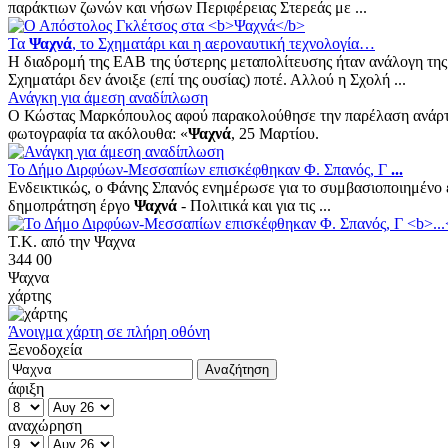
παράκτιων ζωνών και νήσων Περιφέρειας Στερεάς με ...
Τα
Ψαχνά
, το Σχηματάρι και η αεροναυτική τεχνολογία…
Η διαδρομή της ΕΑΒ της ύστερης μεταπολίτευσης ήταν ανάλογη της
Σχηματάρι δεν άνοιξε (επί της ουσίας) ποτέ. Αλλού η Σχολή ...
Ανάγκη για άμεση αναδίπλωση
Ο Κώστας Μαρκόπουλος αφού παρακολούθησε την παρέλαση ανάρτησε 
φωτογραφία τα ακόλουθα: «
Ψαχνά
, 25 Μαρτίου.
Το Δήμο Διρφύων-Μεσσαπίων επισκέφθηκαν Φ. Σπανός, Γ
...
Ενδεικτικώς, ο Φάνης Σπανός ενημέρωσε για το συμβασιοποιημένο 
δημοπράτηση έργο
Ψαχνά
- Πολιτικά και για τις ...
Τ.Κ. από την Ψαχνα
344 00
Ψαχνα
χάρτης
Άνοιγμα χάρτη σε πλήρη οθόνη
Ξενοδοχεία
άφιξη
αναχώρηση