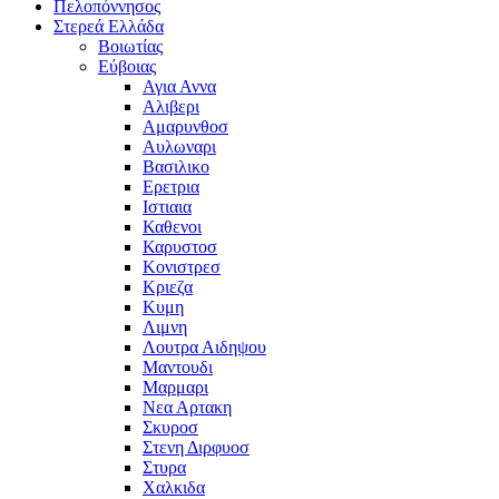
Πελοπόννησος
Στερεά Ελλάδα
Βοιωτίας
Εύβοιας
Αγια Αννα
Αλιβερι
Αμαρυνθοσ
Αυλωναρι
Βασιλικο
Ερετρια
Ιστιαια
Καθενοι
Καρυστοσ
Κονιστρεσ
Κριεζα
Κυμη
Λιμνη
Λουτρα Αιδηψου
Μαντουδι
Μαρμαρι
Νεα Αρτακη
Σκυροσ
Στενη Διρφυοσ
Στυρα
Χαλκιδα