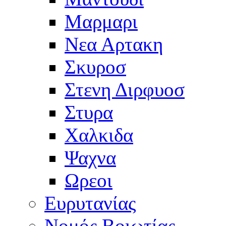
Μαρμαρι
Νεα Αρτακη
Σκυροσ
Στενη Διρφυοσ
Στυρα
Χαλκιδα
Ψαχνα
Ωρεοι
Ευρυτανίας
Νομός Βοιωτίας