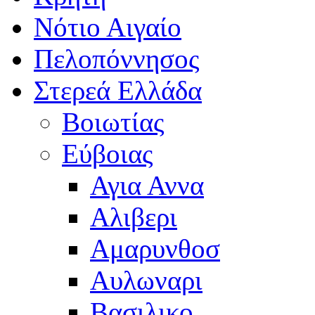
Νότιο Αιγαίο
Πελοπόννησος
Στερεά Ελλάδα
Βοιωτίας
Εύβοιας
Αγια Αννα
Αλιβερι
Αμαρυνθοσ
Αυλωναρι
Βασιλικο