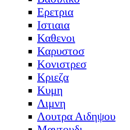
Ερετρια
Ιστιαια
Καθενοι
Καρυστοσ
Κονιστρεσ
Κριεζα
Κυμη
Λιμνη
Λουτρα Αιδηψου
Μαντουδι