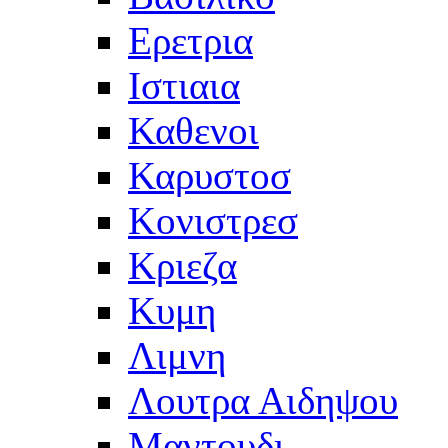
Ερετρια
Ιστιαια
Καθενοι
Καρυστοσ
Κονιστρεσ
Κριεζα
Κυμη
Λιμνη
Λουτρα Αιδηψου
Μαντουδι