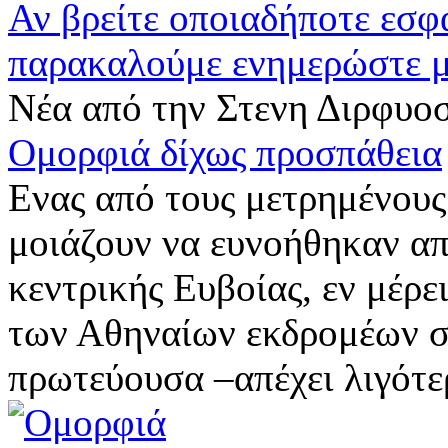
Αν βρείτε οποιαδήποτε εσ
παρακαλούμε ενημερώστε 
Νέα από την Στενη Διρφυο
Ομορφιά δίχως προσπάθεια
Ενας από τους μετρημένους
μοιάζουν να ευνοήθηκαν απ
κεντρικής Ευβοίας, εν μέρει
των Αθηναίων εκδρομέων στ
πρωτεύουσα –απέχει λιγότ