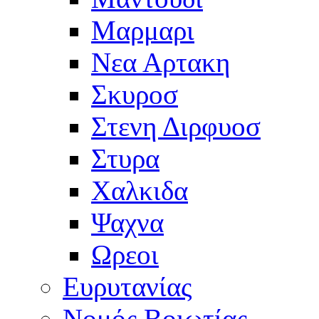
Μαρμαρι
Νεα Αρτακη
Σκυροσ
Στενη Διρφυοσ
Στυρα
Χαλκιδα
Ψαχνα
Ωρεοι
Ευρυτανίας
Νομός Βοιωτίας