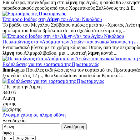
Eιδικότερα, την εκδήλωση στη
λίμνη
της Αγιάς, η οποία θα ξεκινήσ
παραδοσιακούς χορούς από τους Χορευτικούς Συλλόγους της Δ.Ε.
Έτοιμος ο Ιούδας στη
Λίμνη
του Αγίου Νικολάου
Το βράδυ του Μεγάλου Σαββάτου αμέσως μετά το «Χριστός Ανέστ
ομοίωμα του Ιούδα βρίσκεται σε μία σχεδία στο κέντρο της ...
Περπατώντας στα «Λούματα των Αετών» και ανακαλύπτοντας τη
...
Εντυπωσιακό βίντεο με τη χρήση κάμερας Drone, από την πεζοπορί
λίμνη
του Αλμυρολίβαδου, μια... μυστική
λίμνη
κοντά ...
Εκδηλώσεις για τον εορτασμό της Πρωτομαγιάς
limni
-agias Ποικίλες εκδηλώσεις για τον εορτασμό της Πρωτομαγι
ξεκινήσει στις 12 μ., θα πλαισιώσουν μουσικά οι Κρητικοί ...
Τ.Κ. από την Λιμνη
340 05
Λιμνη
χάρτης
Άνοιγμα χάρτη σε πλήρη οθόνη
Ξενοδοχεία
άφιξη