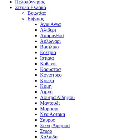
Πελοπόννησος
Στερεά Ελλάδα
Βοιωτίας
Εύβοιας
Αγια Αννα
Αλιβερι
Αμαρυνθοσ
Αυλωναρι
Βασιλικο
Ερετρια
Ιστιαια
Καθενοι
Καρυστοσ
Κονιστρεσ
Κριεζα
Κυμη
Λιμνη
Λουτρα Αιδηψου
Μαντουδι
Μαρμαρι
Νεα Αρτακη
Σκυροσ
Στενη Διρφυοσ
Στυρα
Χαλκιδα