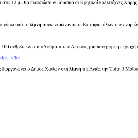
ει στις 12 μ., θα πλαισιώσουν μουσικά οι Κρητικοί καλλιτέχνες Χάρ
η» γύρω από τη
λίμνη
συγκεντρώνονται οι Επιτάφιοι όλων των ενοριών 
α 100 ανθρώπων στα «Λούματα των Αετών», μια πανέμορφη περιοχή πο
άς διοργανώνει ο Δήμος Χανίων στη
λίμνη
της Αγιάς την Τρίτη 3 Μαΐο