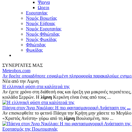
Ψαχνα
Ωρεοι
Ευρυτανίας
Νομός Βοιωτίας
Νομός Εύβοιας
Νομός Ευρυτανίας
Νομός Φθιώτιδας
Νομός Φωκίδας
Φθιώτιδας
Φωκίδας
ΣΥΝΕΡΓΑΤΕΣ ΜΑΣ
Meteobox.com
Αν βρείτε οποιαδήποτε εσφαλμένη πληροφορία παρακαλούμε ενημε
Νέα από την Λιμνη
Η ελληνική φύση στα καλύτερά της
Αν έχετε χρόνο στη διάθεσή σας και όρεξη για μακρινές περιπέτειες
κοιλάδα Σερρών. Η
λίμνη
Κερκίνη είναι ένας από τους ...
Πάσχα στον Άγιο Νικόλαο: Η πιο φαντασμαγορική Ανάσταση της
...
Αν επισκεφθείτε το φετινό Πάσχα την Κρήτη μην χάσετε το Μεγάλο
«Χριστός Ανέστη» γύρω από τη
λίμνη
Βουλισμένη, που ...
Εορτασμός της Πρωτομαγιάς