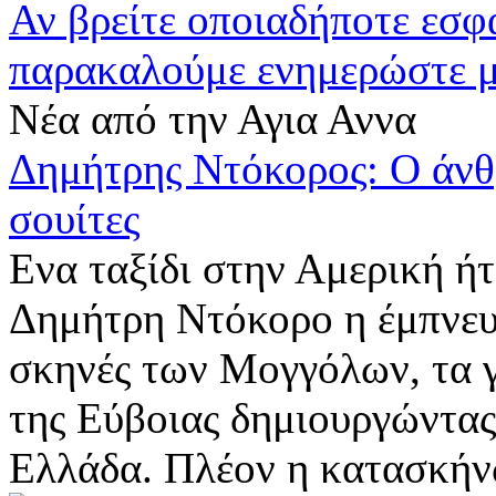
Αν βρείτε οποιαδήποτε εσ
παρακαλούμε ενημερώστε 
Νέα από την Αγια Αννα
Δημήτρης Ντόκορος: Ο άνθ
σουίτες
Ενα ταξίδι στην Αμερική ήτ
Δημήτρη Ντόκορο η έμπνευσ
σκηνές των Μογγόλων, τα 
της Εύβοιας δημιουργώντας
Ελλάδα. Πλέον η κατασκήνω