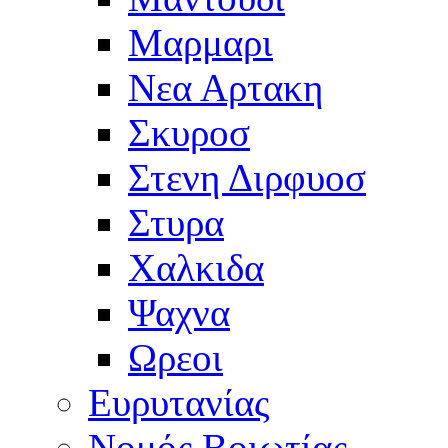
Μαρμαρι
Νεα Αρτακη
Σκυροσ
Στενη Διρφυοσ
Στυρα
Χαλκιδα
Ψαχνα
Ωρεοι
Ευρυτανίας
Νομός Βοιωτίας