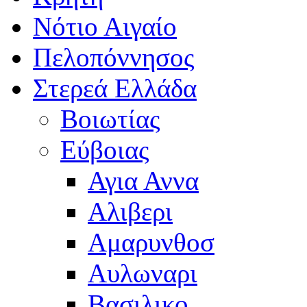
Νότιο Αιγαίο
Πελοπόννησος
Στερεά Ελλάδα
Βοιωτίας
Εύβοιας
Αγια Αννα
Αλιβερι
Αμαρυνθοσ
Αυλωναρι
Βασιλικο