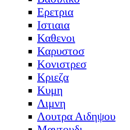
Ερετρια
Ιστιαια
Καθενοι
Καρυστοσ
Κονιστρεσ
Κριεζα
Κυμη
Λιμνη
Λουτρα Αιδηψου
Μαντουδι