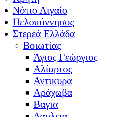
Νότιο Αιγαίο
Πελοπόννησος
Στερεά Ελλάδα
Βοιωτίας
Άγιος Γεώργιος
Αλίαρτος
Αντικυρα
Αράχωβα
Βαγια
Δαυλεια