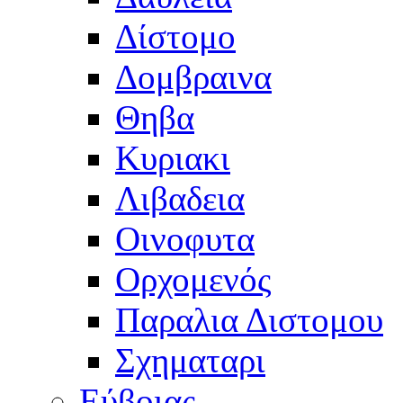
Δίστομο
Δομβραινα
Θηβα
Κυριακι
Λιβαδεια
Οινοφυτα
Ορχομενός
Παραλια Διστομου
Σχηματαρι
Εύβοιας