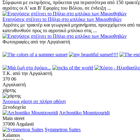
Σύμφωνα με εκτιμήσεις, πρόκειται για περισσότερα από 150 τρακτέρ
αγρότες οι Α' και Β' Εφορίες του Βόλου, σε ένδειξη ...
Ενισχύσεις στέλνει το Πήλιο στο μπλόκο των Μικροθηβών
Αγρότες με τρακτέρ και γεωργικά μηχανήματα, προερχόμενοι από τα
κατευθυνθούν προς το αγροτικό μπλόκο στις ...
Φωτογραφίες από την Αργαλαστή
Τ.Κ. από την Αργαλαστή
370 06
Αργαλαστή
χάρτης
Άνοιγμα χάρτη σε πλήρη οθόνη
Ξενοδοχεία
Archontiko Mountzouridi
Main street
37006 Argalasti
Symmetron Suites
Kalamos