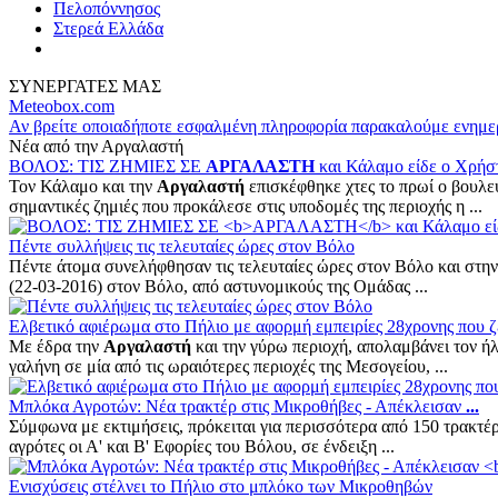
Πελοπόννησος
Στερεά Ελλάδα
ΣΥΝΕΡΓΑΤΕΣ ΜΑΣ
Meteobox.com
Αν βρείτε οποιαδήποτε εσφαλμένη πληροφορία παρακαλούμε ενημε
Νέα από την Αργαλαστή
ΒΟΛΟΣ: ΤΙΣ ΖΗΜΙΕΣ ΣΕ
ΑΡΓΑΛΑΣΤΗ
και Κάλαμο είδε ο Χρήσ
Τον Κάλαμο και την
Αργαλαστή
επισκέφθηκε χτες το πρωί ο βουλευ
σημαντικές ζημιές που προκάλεσε στις υποδομές της περιοχής η ...
Πέντε συλλήψεις τις τελευταίες ώρες στον Βόλο
Πέντε άτομα συνελήφθησαν τις τελευταίες ώρες στον Βόλο και στη
(22-03-2016) στον Βόλο, από αστυνομικούς της Ομάδας ...
Ελβετικό αφιέρωμα στο Πήλιο με αφορμή εμπειρίες 28χρονης που ζ
Με έδρα την
Αργαλαστή
και την γύρω περιοχή, απολαμβάνει τον ήλ
γαλήνη σε μία από τις ωραιότερες περιοχές της Μεσογείου, ...
Μπλόκα Αγροτών: Νέα τρακτέρ στις Μικροθήβες - Απέκλεισαν
...
Σύμφωνα με εκτιμήσεις, πρόκειται για περισσότερα από 150 τρακτέρ
αγρότες οι Α' και Β' Εφορίες του Βόλου, σε ένδειξη ...
Ενισχύσεις στέλνει το Πήλιο στο μπλόκο των Μικροθηβών