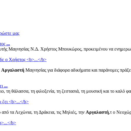
ρώστε μας
τος
...
τής Μαγνησίας Ν.Δ. Χρήστος Μπουκώρος, προκειμένου να ενημερωθεί,
ν
Αργαλαστή
Μαγνησίας για διάφορα αδικήματα και παράνομες πράξε
ει
...
ιο, τη θάλασσα, τη φιλοξενία, τη ζεστασιά, τη μουσική και το καλό φ
 από τα Λεχώνια, τη Δράκεια, τις Μηλιές, την
Αργαλαστή
,τ ο Νεοχώρ