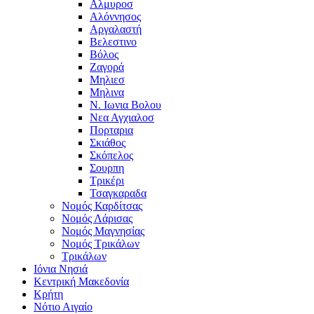
Αλμυροσ
Αλόννησος
Αργαλαστή
Βελεστινο
Βόλος
Ζαγορά
Μηλιεσ
Μηλινα
Ν. Ιωνια Βολου
Νεα Αγχιαλοσ
Πορταρια
Σκιάθος
Σκόπελος
Σουρπη
Τρικέρι
Τσαγκαραδα
Νομός Καρδίτσας
Νομός Λάρισας
Νομός Μαγνησίας
Νομός Τρικάλων
Τρικάλων
Ιόνια Νησιά
Κεντρική Μακεδονία
Κρήτη
Νότιο Αιγαίο