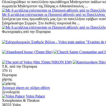
Ολοκληρώθηκε το πανελλήνιο πρωτάθλημα Μπάντμιντον παίδων κορ
σωματεία Μπάντμιντον της Πάτρας ο Αθανασόπουλος ...
Με 6 μετάλλια επέστρεψαν οι Πατρινοί αθλητές από το Πανελλήνιο
Συνέχεια για τους πρωταθλητές μας έχει το πανελλήνιο εφήβων νεα
Σιδηρόκαστρο Σερρών. Στο διεθνές τουρνουά θα ...
Φωτογραφίες από την Πορταρια
Τ.Κ. από την Πορταρια
370 11
Πορταρια
χάρτης
Άνοιγμα χάρτη σε πλήρη οθόνη
Ξενοδοχεία
Volos Palace
Xenophontos & Thrakon
38333 Volos