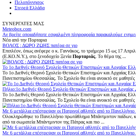
Πελοπόννησος
Στερεά Ελλάδα
ΣΥΝΕΡΓΑΤΕΣ ΜΑΣ
Meteobox.com
Αν βρείτε οποιαδήποτε εσφαλμένη πληροφορία παρακαλούμε ενημε
Νέα από την Πορταρια
ΒΟΛΟΣ : ΔΩΡΟ ΖΩΗΣ πατέρα σε γιο
Επιπλέον, όπως ανέφερε ο κ. Γαννάκος, το τριήμερο 15 ως 17 Απριλ
(Ε.ΚΟ.Ν.Υ.), στο ξενοδοχείο Ξενία
Πορταριάς
. Το θέμα της ...
Το 1ο Διεθνές Θερινό Σχολείο Θετικών Επιστημών και Αρχαίας Ελ
Το 1ο Διεθνές Θερινό Σχολείο Θετικών Επιστημών και Αρχαίας Ελλάδ
Πανεπιστημίου Θεσσαλίας. Το Σχολείο θα είναι ανοικτό σε μαθητές α
Πήλιο:1ο Διεθνές Θερινό Σχολείο Θετικών Επιστημών και Αρχαίας
.
Το 1ο Διεθνές Θερινό Σχολείο Θετικών Επιστημών και Αρχαίας Ελλάδ
Πανεπιστημίου Θεσσαλίας. Το Σχολείο θα είναι ανοικτό σε μαθητές α
Με 6 μετάλλια επέστρεψαν οι Πατρινοί αθλητές από το Πανελλήνιο
Ολοκληρώθηκε το Πανελλήνιο πρωτάθλημα Μπάντμιντον παίδων, κορ
από τα σωματεία Μπάντμιντον της Πάτρας και πιο ...
Με 6 μετάλλια επέστρεψαν οι Πατρινοί αθλητές από το Πανελλήνιο