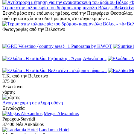
Τέρμα στην ταλαιπωρία του δρόμου- καρμανιόλα Βόλος -
Βελεστίν
Ξεκινά μέσα στις επόμενες ημέρες, από την Περιφέρεια Θεσσαλίας
από την αστοχία του οδοστρώματος στο συγκεκριμένο ...
Φωτογραφίες από την Βελεστινο
Τ.Κ. από την Βελεστινο
375 00
Βελεστινο
χάρτης
Άνοιγμα χάρτη σε πλήρη οθόνη
Ξενοδοχεία
Megas Alexandros
Papagou-Stavridi
37400 Néa Ankhíalos
Laodamia Hotel