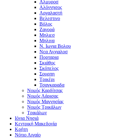
Αλμυροσ
Αλόννησος
Αργαλαστή
Βελεστινο
Βόλος
Ζαγορά
Μηλιεσ
Μηλινα
Ν. Ιωνια Βολου
Νεα Αγχιαλοσ
Πορταρια
Σκιάθος
Σκόπελος
Σουρπη
Τρικέρι
Τσαγκαραδα
Νομός Καρδίτσας
Νομός Λάρισας
Νομός Μαγνησίας
Νομός Τρικάλων
Τρικάλων
Ιόνια Νησιά
Κεντρική Μακεδονία
Κρήτη
Νότιο Αιγαίο