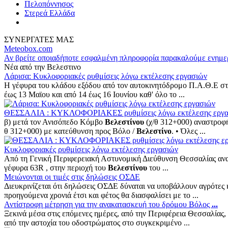
Πελοπόννησος
Στερεά Ελλάδα
ΣΥΝΕΡΓΑΤΕΣ ΜΑΣ
Meteobox.com
Αν βρείτε οποιαδήποτε εσφαλμένη πληροφορία παρακαλούμε ενημε
Νέα από την Βελεστινο
Λάρισα: Κυκλοφοριακές ρυθμίσεις λόγω εκτέλεσης εργασιών
H γέφυρα του κλάδου εξόδου από τον αυτοκινητόδρομο Π.Α.Θ.Ε 
έως 13 Μαϊου και από 14 έως 16 Ιουνίου καθ' όλο το ...
ΘΕΣΣΑΛΙΑ : ΚΥΚΛΟΦΟΡΙΑΚΕΣ ρυθμίσεις λόγω εκτέλεσης εργα
β) μετά τον Ανισόπεδο Κόμβο
Βελεστίνου
(χ/θ 312+000) αναστροφ
θ 312+000) με κατεύθυνση προς Βόλο /
Βελεστίνο
. • Όλες ...
Κυκλοφοριακές ρυθμίσεις λόγω εκτέλεσης εργασιών
Από τη Γενική Περιφερειακή Αστυνομική Διεύθυνση Θεσσαλίας ανα
γέφυρα 63R , στην περιοχή του
Βελεστίνου
του ...
Μειώνονται οι τιμές στις δηλώσεις ΟΣΔΕ
Διευκρινίζεται ότι δηλώσεις ΟΣΔΕ δύναται να υποβάλλουν αγρότες
προηγούμενα χρονιά έτσι και φέτος θα διασφαλίσει με το ...
Αντίστροφη μέτρηση για την ανακατασκευή του δρόμου Βόλος
...
Ξεκινά μέσα στις επόμενες ημέρες, από την Περιφέρεια Θεσσαλίας
από την αστοχία του οδοστρώματος στο συγκεκριμένο ...